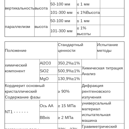
50-100 мм
≤ 1 мм
вертикальность
высота
101-300 мм
≤ 1%Высота
50-100 мм
≤ 1 мм
параллелизм
высота
≤ 1%
101-300 мм
высоты
Стандартный
Испытание
Положение
ценности
методы
Al2O3
350,2%±1%
химический
Химическая титрация
компонент
SiO2
500,9%±1%
Анализ
MgO
130,9%±1%
Кордиерит основный
Дифракция
кристаллический
≥ 90%
рентгеновского
Содержание фазы
излучения
универсальный
Ось AA
≥ 15 МПа
материал
NT1 - - - - - -
испытательная
BBxis
≥ 2 МПа
машина
Гравиметрический