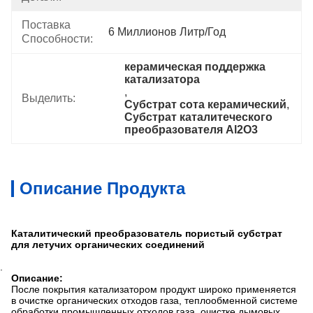
Поставка
6 Миллионов Литр/год
Способности:
керамическая поддержка 
катализатора
, 
Выделить:
Субстрат сота керамический
, 
Субстрат каталитеческого 
преобразователя Al2O3
Описание Продукта
Каталитический преобразователь пористый субстрат
для летучих органических соединений
.
Описание:
После покрытия катализатором продукт широко применяется
в очистке органических отходов газа, теплообменной системе
обработки промышленных отходов газа, очистке дымовых