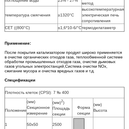
поглощение воды
23% - 27%
метод
высокотемпературная
температура смягчения
≥1320°C
электрическая печь
сопротивления
CET ((800°C)
≤1,6*10-6/°C
термодилатаметр
Применение:
После покрытия катализатором продукт широко применяется
в очистке органических отходов газа, теплообменной системе
обработки промышленных отходов газа, очистке дымовых
газов угольных электростанций,Система очистки NOx,
сжигание мусора и очистка вредных газов и т.д.
Спецификации
Плотность клеток (CPSI): 7 ‰ 400
2
(мм)
(мм)
)
(мм)
Секционное
Форма
Площадь
Положение
Высота
измерение
секции
секции
1
50х50
2500