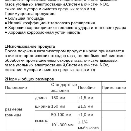
газов угольных электростанций,Система очистки NOx,
сжигание мусора и очистка вредных газов и т.д.
Преимущества продуктов:
● Большая площадь
● Низкий коэффициент теплового расширения
● Хорошие характеристики теплового удара и теплового удара
● Хорошая коррозионная устойчивость
1Использование продукта
После покрытия катализатором продукт широко применяется
в очистке органических отходов газа, теплообменной системе
обработки промышленных отходов газа, очистке дымовых
газов угольных электростанций,Система очистки NOx,
сжигание мусора и очистка вредных газов и т.д.
2Нормы общих размеров
Стандартные
Положение
Пособие
Примечание
значения
длина
150 мм
±1,5 мм
ширина
150 мм
±1,5 мм
размеры
50-100 мм
±1,0 мм
границы
высота
± 1%
101-300 мм
мм*высота