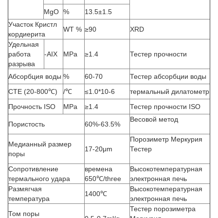
MgO
%
13.5±1.5
Участок Кристл
WT %
≥90
XRD
кордиерита
Удельная
работа
-AIX
MPa
≥1.4
Тестер прочности
разрыва
Абсорбция воды
%
60-70
Тестер абсорбции воды
CTE (20-800℃)
/℃
≤1.0*10-6
термальный дилатометр
Прочность ISO
MPa
≥1.4
Тестер прочности ISO
Весовой метод
Пористость
60%-63.5%
Порозиметр Меркурия
Медианный размер
17-20μm
Тестер
поры
Сопротивление
времена
Высокотемпературная
термального удара
650℃/three
электронная печь
Размягчая
Высокотемпературная
1400℃
температура
электронная печь
Тестер порозиметра
Том поры