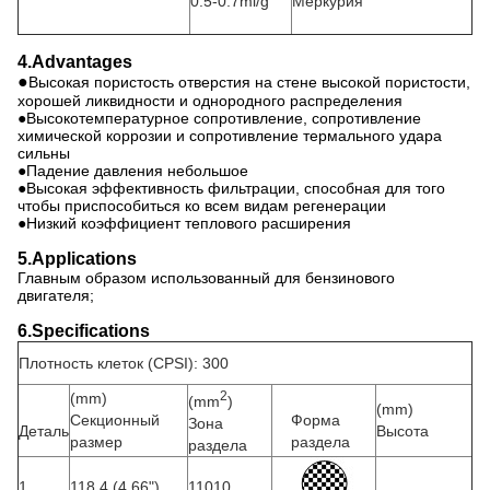
0.5-0.7ml/g
Меркурия
4.Advantages
●
Высокая пористость отверстия на стене высокой пористости,
хорошей ликвидности и однородного распределения
●Высокотемпературное сопротивление, сопротивление
химической коррозии и сопротивление термального удара
сильны
●Падение давления небольшое
●Высокая эффективность фильтрации, способная для того
чтобы приспособиться ко всем видам регенерации
●Низкий коэффициент теплового расширения
5.Applications
Главным образом использованный для бензинового
двигателя;
6.Specifications
Плотность клеток (CPSI): 300
2
(mm)
(mm
)
(mm)
Секционный
Форма
Зона
Деталь
Высота
размер
раздела
раздела
1
118,4 (4.66")
11010