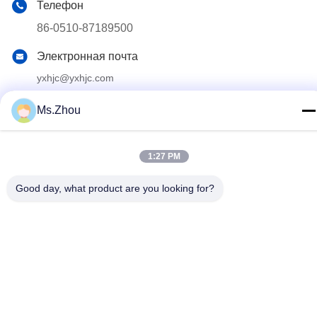
Телефон
86-0510-87189500
Электронная почта
yxhjc@yxhjc.com
Адрес
Ms.Zhou
Городок Dingshu, город Исина, провинция Цзянсу
1:27 PM
Политика конфиденциальности
|
Карта сайта
Good day, what product are you looking for?
Китай Хорошее качество Керамические носители Поставщик.
© авторского права 2013-2026 Jiangsu Province Yixing
Nonmetallic Chemical Machinery Factory Co.,Ltd . Все права
Зарезервированный.