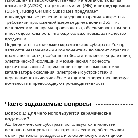
Изготовлен из высококачественных материалов, включая
алюминий (Al2O3), нитрид алюминия (AlN) и нитрид кремния
(Si3N4),Yuxing Ceramic Substrates предлагает
индивидуальные решения для удовлетворения конкретных
требований приложенияЛазерная длина волны 355 Нм,
используемая во время производства, обеспечивает точность
и последовательность, что еще больше повышает качество
продукции.
Подводя итог, технические керамические субстраты Yuxing
являются незаменимыми компонентами во многих отраслях
промышленности, особенно в области теплового управления,
электрической изоляции,и механическая прочность
критически важныИх применение в дизельных системах
катализатора окисления, электронных устройствах и
передовых технических областях демонстрирует их широкую
полезность и превосходную производительность.
Часто задаваемые вопросы
Вопрос 1: Для чего используются керамические
подложки?
A1: Керамические субстраты используются в качестве
основного материала в электронных схемах, обеспечивая
отличную теплопроводность и электрическую изоляцию.и