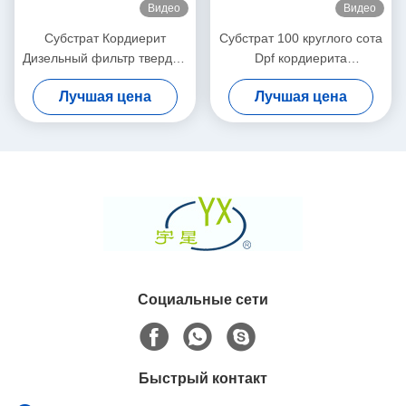
Видео
Видео
Субстрат Кордиерит
Субстрат 100 круглого сота
Дизельный фильтр твердых
Dpf кордиерита
частиц Белый высокая
керамический плотность
Лучшая цена
Лучшая цена
пористость
200 клеток CPSI
Социальные сети
Быстрый контакт