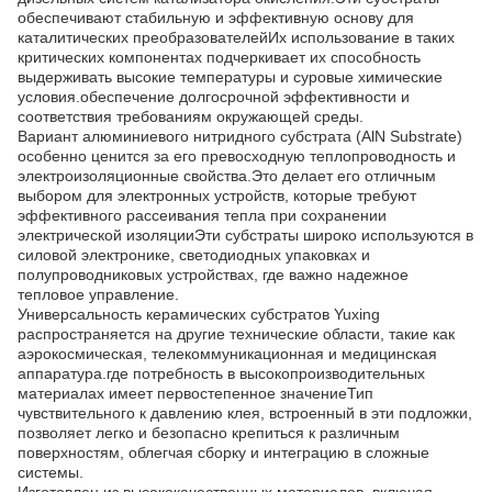
обеспечивают стабильную и эффективную основу для
каталитических преобразователейИх использование в таких
критических компонентах подчеркивает их способность
выдерживать высокие температуры и суровые химические
условия.обеспечение долгосрочной эффективности и
соответствия требованиям окружающей среды.
Вариант алюминиевого нитридного субстрата (AlN Substrate)
особенно ценится за его превосходную теплопроводность и
электроизоляционные свойства.Это делает его отличным
выбором для электронных устройств, которые требуют
эффективного рассеивания тепла при сохранении
электрической изоляцииЭти субстраты широко используются в
силовой электронике, светодиодных упаковках и
полупроводниковых устройствах, где важно надежное
тепловое управление.
Универсальность керамических субстратов Yuxing
распространяется на другие технические области, такие как
аэрокосмическая, телекоммуникационная и медицинская
аппаратура.где потребность в высокопроизводительных
материалах имеет первостепенное значениеТип
чувствительного к давлению клея, встроенный в эти подложки,
позволяет легко и безопасно крепиться к различным
поверхностям, облегчая сборку и интеграцию в сложные
системы.