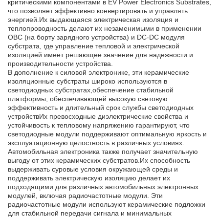
критическими компонентами в EV Power Electronics Substrates,
что позволяет эффективно конвертировать и управлять
энергией.Их выдающаяся электрическая изоляция и
теплопроводность делают их незаменимыми в применении
OBC (на борту зарядного устройства) и DC-DC модуля
субстрата, где управление тепловой и электрической
изоляцией имеет решающее значение для надежности и
производительности устройства.
В дополнение к силовой электронике, эти керамические
изоляционные субстраты широко используются в
светодиодных субстратах,обеспечение стабильной
платформы, обеспечивающей высокую световую
эффективность и длительный срок службы светодиодных
устройствИх превосходные диэлектрические свойства и
устойчивость к тепловому напряжению гарантируют, что
светодиодные модули поддерживают оптимальную яркость и
эксплуатационную целостность в различных условиях.
Автомобильная электроника также получает значительную
выгоду от этих керамических субстратов.Их способность
выдерживать суровые условия окружающей среды и
поддерживать электрическую изоляцию делает их
подходящими для различных автомобильных электронных
модулей, включая радиочастотные модули. Эти
радиочастотные модули используют керамические подложки
для стабильной передачи сигнала и минимальных