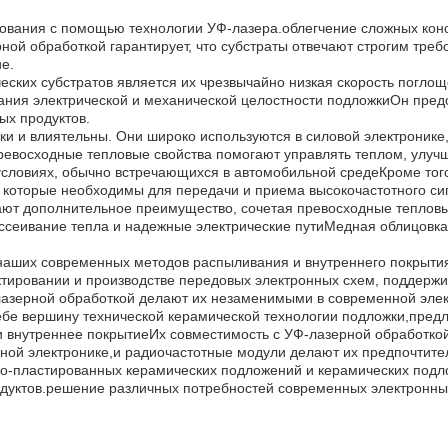
вания с помощью технологии УФ-лазера.облегчение сложных конс
ой обработкой гарантирует, что субстраты отвечают строгим треб
е.
еских субстратов является их чрезвычайно низкая скорость погло
ния электрической и механической целостности подложкиОн пред
ых продуктов.
и и влиятельны. Они широко используются в силовой электронике,
ревосходные тепловые свойства помогают управлять теплом, улуч
условиях, обычно встречающихся в автомобильной средеКроме того
, которые необходимы для передачи и приема высокочастотного си
т дополнительное преимущество, сочетая превосходные тепловые
ссеивание тепла и надежные электрические путиМедная облицовка 
наших современных методов распыливания и внутреннего покрытия,
ктировании и производстве передовых электронных схем, поддерж
лазерной обработкой делают их незаменимыми в современной элек
ебе вершину технической керамической технологии подложки,пред
 и внутреннее покрытиеИх совместимость с УФ-лазерной обработк
ьной электронике,и радиочастотные модули делают их предпочтит
о-пластированных керамических подложений и керамических подл
дуктов.решение различных потребностей современных электронных