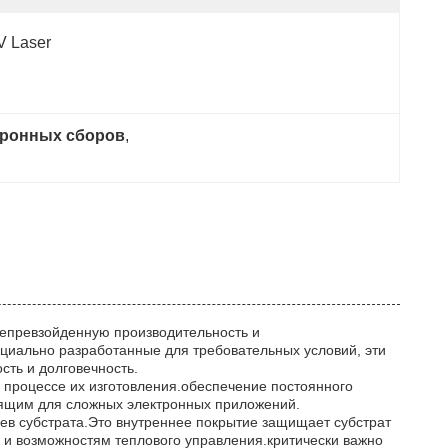
V Laser
тронных сборов
, 
непревзойденную производительность и
иально разработанные для требовательных условий, эти
ть и долговечность.
 процессе их изготовления.обеспечение постоянного
одящим для сложных электронных приложений.
ев субстрата.Это внутреннее покрытие защищает субстрат
 и возможностям теплового управления.критически важно