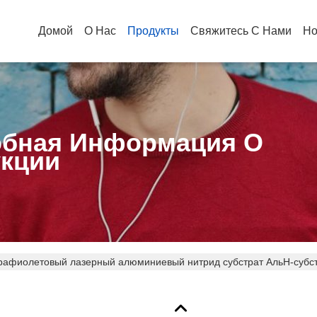
Домой
О Нас
Продукты
Свяжитесь С Нами
Но
бная Информация О
кции
рафиолетовый лазерный алюминиевый нитрид субстрат АльН-субст
кой теплопроводности