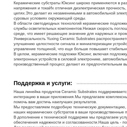
Керамические субстраты Юксинг широко применяются в раз
напряжения и токаИх отличная диэлектрическая прочность,
цепях.Это делает их незаменимыми в автомобильной электр
суровых условиях окружающей среды.
В области светодиодных технологий керамические подложк
службы осветительных компонентов.Низкая скорость поглощ
среде, что имеет решающее значение для наружных и пр
Универсальность Yuxing Ceramic Substrates распространяет
улучшению целостности сигнала и миниатюризации устройс
управление толщиной, что еще больше повышает стабильнос
В целом, керамические подложки Юксинг, включая подложк
электронных устройств в силовой электронике, автомобиль
производственный процесс делают их предпочтительным в
Поддержка и услуги:
Наша линейка продуктов Ceramic Substrates поддерживает
интеграцию в ваши приложения.Мы предлагаем комплексные
помочь вам достичь наилучших результатов.
Мы предоставляем подробную техническую документацию, в
наших керамических субстратов в ваши производственные
В дополнение к технической поддержке мы предлагаем услуг
обеспечения надежности и согласованности.Наша цель - по