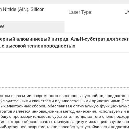
itride (AlN), Silicon 
Laser Type:
U
0W
зерный алюминиевый нитрид
, 
АльН-субстрат для элек
а с высокой теплопроводностью
нтом в развитии современных электронных устройств, предлагая 
сключительными свойствами и универсальными приложениями.Спец
ых электронных сборов, обеспечивая оптимальную функциональнос
тратов является инновационный метод нанесения, используемый в
общую производительность субстрата, что делает его очень подх
ие, которое обеспечивает отличную защиту и изоляцию внутри сло
яВнутреннее покрытие также способствует устойчивости подложки