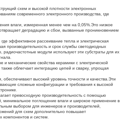
трукций схем и высокой плотности электронных
ованиям современного электронного производства, где
щения влаги, измеренная менее чем на 0,05%.Это низкое
отвращает деградацию и сбои, вызванные проникновением
 где эффективное рассеивание тепла и электрическая
шая производительность и срок службы светодиодных
, радиочастотные модули используют эти субстраты для их
гнала.
 и механические свойства керамики с электрической
также облегчает интеграцию цепей и сварку, упрощая
 обеспечивают высокий уровень точности и качества.Эти
ивающие сложные конфигурации и требования к высокой
тронике.
лагает превосходную производительность с помощью
ой, минимальное поглощение влаги и широкое применение в
ельным выбором для инженеров и производителей,
ожений для схем дополнительно повышает
 компонентов и систем.