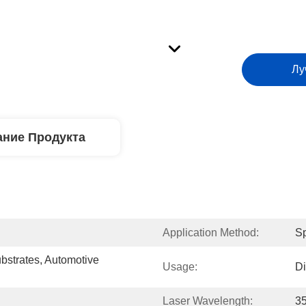
Лу
ние Продукта
Application Method:
S
strates, Automotive 
Usage:
Di
Laser Wavelength:
3