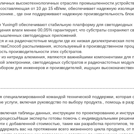
личных высокотехнологичных отраслях промышленности.устройства
 составляющая от 10 до 15 кВ/мм, обеспечивает надежную изоляци
онике., где они поддерживают надежную производительность блоко
и Yuxing® обеспечивают стабильную платформу для светодиодных
ения влаги менее 00,05% гарантирует, что субстраты сохраняют св
омышленных светодиодных приложений.
ся и на радиочастотные модули.где их низкая диэлектрическая пот
тваСпособ распыливания, используемый в производственном проце
ть производительности этих субстратов.
у из нитрида алюминия, являются важнейшими компонентами для 
ной электроники, светодиодных субстратов и радиочастотных моду
ыбором для инженеров и производителей, ищущих высококачестве
ся специализированной командой технической поддержки, которая 
 услуги, включая руководство по выбору продукта., помощь в раз
ключая таблицы данных, инструкции по проектированию,и инструк
 процессыНаши эксперты готовы помочь с индивидуальными решен
и с добавленной стоимостью, такие как разработка прототипов, те
ддержать вас на протяжении всего жизненного цикла продукта, от 