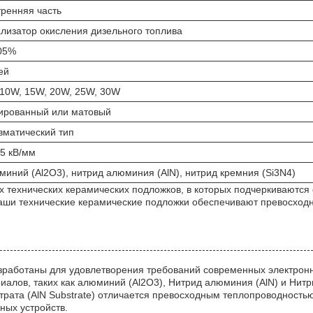
тренняя часть
лизатор окисления дизельного топлива
,05%
ей
 10W, 15W, 20W, 25W, 30W
ированный или матовый
вматический тип
15 кВ/мм
иний (Al2O3), нитрид алюминия (AlN), нитрид кремния (Si3N4)
х технических керамических подложков, в которых подчеркиваютс
ши технические керамические подложки обеспечивают превосходн
азработаны для удовлетворения требований современных электро
иалов, таких как алюминий (Al2O3), Нитрид алюминия (AlN) и Нит
рата (AlN Substrate) отличается превосходным теплопроводностью
ных устройств.