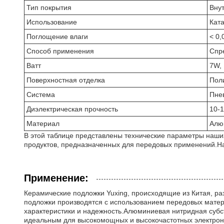
Тип покрытия
Вну
Использование
Ката
Поглощение влаги
< 0
Способ применения
Спр
Ватт
7W,
Поверхностная отделка
Пол
Система
Пне
Диэлектрическая прочность
10-
Материал
Алюм
В этой таблице представлены технические параметры наши
продуктов, предназначенных для передовых применений.На
Применение:
Керамические подложки Yuxing, происходящие из Китая, р
подложки производятся с использованием передовых матер
характеристики и надежность.Алюминиевая нитридная субст
идеальным для высокомощных и высокочастотных электрон