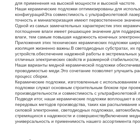
для применения на высокой мощности и высокой частоте.
Наши керамические подложки оптимизированы для использо
конфигурацийЭта совместимость с ультрафиолетовой лазерн
точность и миниатюризация имеют первостепенное значени
Одной из самых замечательных характеристик этих керамич
поглощение влаги имеет решающее значение для поддержа
влаги, тем самым повышая надежность конечных электронн
Приложения этих технических керамических подложки широк
изоляция жизненно важны.В светодиодных субстратах, их п
устройств.обеспечение надежной работы в экстремальных 
отличных электрических свойств и размерной стабильности
Наши варианты медной керамической подложки обеспечиваю
проводимостью меди.Это сочетание позволяет улучшить ра
процесс сборки.
Керамические подложки, изготовленные с использованием 
подложки служат основным строительным блоком при прое
производительности.и совместимость с ультрафиолетовой 
Подводя итог, наши керамические подложки воплощают в с
передовых методов производства, таких как распыливание
силовой электронике, светодиодных подложках, автомобил
стремящихся к надежности и совершенствуВключение медн
универсальность и применимость нашего ассортимента про