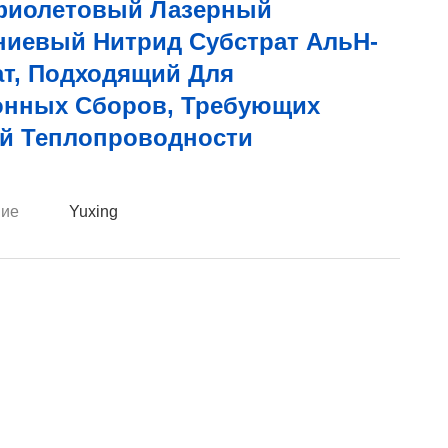
фиолетовый Лазерный
иевый Нитрид Субстрат АльН-
ат, Подходящий Для
онных Сборов, Требующих
й Теплопроводности
ие
Yuxing