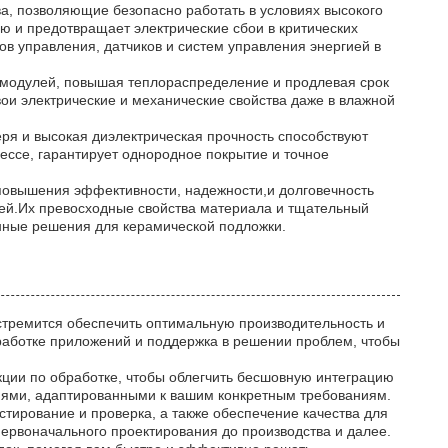
, позволяющие безопасно работать в условиях высокого
ю и предотвращает электрические сбои в критических
в управления, датчиков и систем управления энергией в
 модулей, повышая теплораспределение и продлевая срок
ои электрические и механические свойства даже в влажной
еря и высокая диэлектрическая прочность способствуют
ссе, гарантирует однородное покрытие и точное
повышения эффективности, надежности,и долговечность
лей.Их превосходные свойства материала и тщательный
нные решения для керамической подложки.
стремится обеспечить оптимальную производительность и
работке приложений и поддержка в решении проблем, чтобы
ции по обработке, чтобы облегчить бесшовную интеграцию
иями, адаптированными к вашим конкретным требованиям.
стирование и проверка, а также обеспечение качества для
первоначального проектирования до производства и далее.