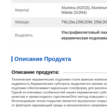
Alumina (Al2O3), Aluminum N
Material:
Nitride (Si3N4)
Wattage:
7W,10w,15W,20W, 25W,3
Ультрафиолетовый ла
Выделить:
керамическая подложк
Описание Продукта
Описание продукта:
Технические керамические подложки стали важным компоне
надежность.Керамические субстраты выделяются своими и
подложки обеспечивают идеальную платформу для различн
Одной из ключевых особенностей наших керамических субс
качества и превосходного сцепленияЭтот метод повышает 
Используемым типом покрытия является внутреннее покрыт
от факторов окружающей среды и механического напряжени