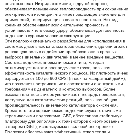
печатных плат. Нитрид алюминия, с другой стороны,
обеспечивает повышенную теплопроводность при сохранении
электрической изоляции, что имеет решающее значение для
применений, генерирующих значительное тепло. Нитрид
кремния обеспечивает исключительную прочность и
устойчивость к тепловому удару, обеспечивая долговечность
подложки в суровых условиях эксплуатации.
Эти подложки специально разработаны для использования в
системах дизельных катализаторов окисления, где они играют
решающую роль в содействии преобразованию вредных
выбросов дизельных двигателей в менее вредные вещества.
Система подложек пневматического типа, которая
оптимизирует поток и распределение газов, повышая
эффективность каталитического процесса. Их плотность ячеек
варьируется от 100 до 600 CPSI (ячеек на квадратный дюйм),
что позволяет настраивать их в соответствии с конкретными
требованиями к двигателю и контролю выбросов. Более
высокая плотность ячеек увеличивает площадь поверхности,
доступную для каталитических реакций, повышая общую
производительность дизельного катализатора окисления.
Кроме того, эти керамические подложки служат отличными
керамическими подложками IGBT, обеспечивая стабильную
платформу для биполярных транзисторов с изолированным
затвором (IGBT), используемых в силовой электронике.
Подложки обеспечивают эффективный отвод тепла и