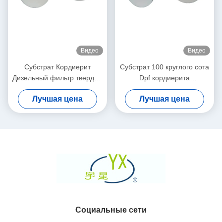
Видео
Видео
Субстрат Кордиерит
Субстрат 100 круглого сота
Дизельный фильтр твердых
Dpf кордиерита
частиц Белый высокая
керамический плотность
Лучшая цена
Лучшая цена
пористость
200 клеток CPSI
Социальные сети