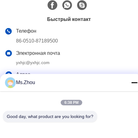
Быстрый контакт
Телефон
86-0510-87189500
Электронная почта
yxhjc@yxhjc.com
Адрес
Ms.Zhou
Городок Dingshu, город Исина, провинция Цзянсу
6:38 PM
Политика конфиденциальности
|
Карта сайта
Китай Хорошее качество Керамические носители Поставщик.
Good day, what product are you looking for?
© авторского права 2013-2026 Jiangsu Province Yixing
Nonmetallic Chemical Machinery Factory Co.,Ltd . Все права
Зарезервированный.