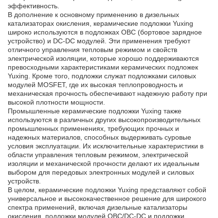
эффективность.
В дополнение к основному применению в дизельных
катализаторах окисления, керамические подложки Yuxing
широко используются в подложках OBC (бортовое зарядное
устройство) и DC-DC модулей. Эти применения требуют
отличного управления тепловым режимом и свойств
электрической изоляции, которые хорошо поддерживаются
превосходными характеристиками керамических подложек
Yuxing. Кроме того, подложки служат подложками силовых
модулей MOSFET, где их высокая теплопроводность и
механическая прочность обеспечивают надежную работу при
высокой плотности мощности.
Промышленные керамические подложки Yuxing также
используются в различных других высокопроизводительных
промышленных применениях, требующих прочных и
надежных материалов, способных выдерживать суровые
условия эксплуатации. Их исключительные характеристики в
области управления тепловым режимом, электрической
изоляции и механической прочности делают их идеальным
выбором для передовых электронных модулей и силовых
устройств.
В целом, керамические подложки Yuxing представляют собой
универсальное и высококачественное решение для широкого
спектра применений, включая дизельные катализаторы
окисления, подложки модулей OBC/DC-DC и подложки