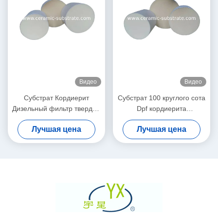
Видео
Видео
Субстрат Кордиерит
Субстрат 100 круглого сота
Дизельный фильтр твердых
Dpf кордиерита
частиц Белый высокая
керамический плотность
Лучшая цена
Лучшая цена
пористость
200 клеток CPSI