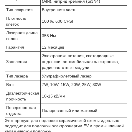
(AlN), нитрид кремния (Si3N4)
Тип покрытия
Внутренняя часть
Плотность
100 ‰ 600 CPSI
клеток
Лазерная длина
355 Нм
волны
Гарантия
12 месяцев
Электроника питания, светодиодные
Заявления
подложки, автомобильная электроника,
радиочастотные модули
Тип лазера
Ультрафиолетовый лазер
Ватт
7W, 10W, 15W, 20W, 25W, 30W
Диэлектрическая
10-15 кВ/мм
прочность
Поверхностная
Полированный или матовый
отделка
Этот продукт для подложки керамической схемы идеально
подходит для подложки электроэнергии EV и промышленной
керамической подложки.