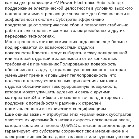
важны для реализации EV Power Electronics Substrate,где
поддержание электрической целостности в условиях высокого
напряжения имеет решающее значение для безопасности и
эффективности системыСубстраты эффективно
предотвращают электрические сбои и позволяют стабильно
работать электронным схемам в электромобилях и других
передовых технологиях.
Многогранность этих керамических подложков еще больше
подчеркивается их возможностями отделки
поверхности.Клиенты могут выбирать между полированной
или матовой отделкой в зависимости от их конкретных
требований к применениюПолированная поверхность
обеспечивает гладкую, отражающую поверхность, которая
уменьшает трение и повышает теплопроводность, что
полезно в теплочувствительных приложениях.матовая
отделка обеспечивает текстурированную поверхность,
которая может улучшить адгезию и связь с другими
материаламиЭта гибкость позволяет точно адаптировать
подложки к потребностям различных отраслей
промышленности и техническим спецификациям.
Еще одним важным атрибутом этих керамических субстратов
является их чрезвычайно низкая скорость поглощения влаги,
которая составляет менее 0,05%.Эта низкая влагопоглощение
гарантирует, что субстраты сохраняют свои механические и
электрические свойства даже в влажных или суровых условиях