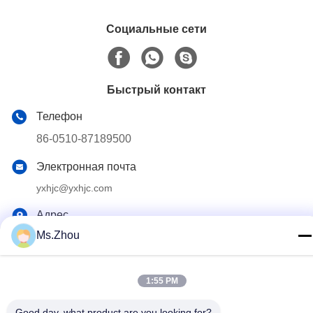
Социальные сети
Быстрый контакт
Телефон
86-0510-87189500
Электронная почта
yxhjc@yxhjc.com
Адрес
Ms.Zhou
Городок Dingshu, город Исина, провинция Цзянсу
1:55 PM
Политика конфиденциальности
|
Карта сайта
Китай Хорошее качество Керамические носители Поставщик.
Good day, what product are you looking for?