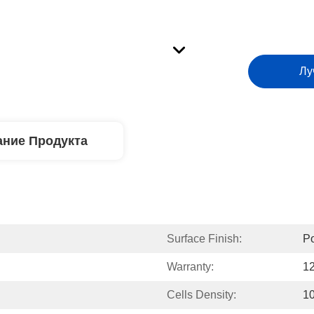
Лу
ние Продукта
Surface Finish:
Po
Warranty:
1
Cells Density:
1