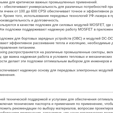
льными для критически важных промышленных применений.
 - обеспечивают универсальность для различных потребностей прим
и ячеек от 100 до 600 CPSI обеспечивает точное и эффективное р
. Кроме того, использование передовых технологий УФ-лазера в п
оизводительность и долговечность.
льзуются в качестве подложек для силовых модулей MOSFET, где
 Эти подложки поддерживают надежную работу MOSFET в приложе
 подложек для бортовых зарядных устройств (OBC) и модулей DC-DC
ивают эффективное рассеивание тепла и изоляцию, необходимые д
правления питанием.
xing распространяется на различные промышленные секторы, вкл
 где важна надежная работа в условиях тепловых и механических
ности делает эти подложки оптимальным выбором для инженеров 
еспечивают надежную основу для передовых электронных модулей
именения.
ней технической поддержкой и услугами для обеспечения оптималь
ключая технические паспорта и примечания по применению, чтобы
ложить рекомендации по выбору материалов, вопросам проектиро
ебованиям применения, гарантируя, что наши керамические подл