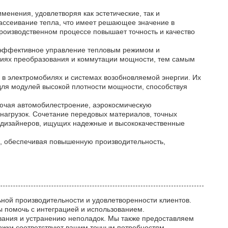
енения, удовлетворяя как эстетические, так и
ассеивание тепла, что имеет решающее значение в
роизводственном процессе повышает точность и качество
 эффективное управление тепловым режимом и
ниях преобразования и коммутации мощности, тем самым
 в электромобилях и системах возобновляемой энергии. Их
ля модулей высокой плотности мощности, способствуя
ючая автомобилестроение, аэрокосмическую
 нагрузок. Сочетание передовых материалов, точных
и дизайнеров, ищущих надежные и высококачественные
, обеспечивая повышенную производительность,
ной производительности и удовлетворенности клиентов.
 помочь с интеграцией и использованием.
вания и устранению неполадок. Мы также предоставляем
ожки соответствуют вашим точным потребностям.