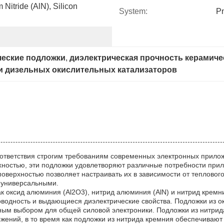
itride (AlN), Silicon 
System:
P
ческие подложки
, 
диэлектрическая прочность керамиче
и дизельных окислительных катализаторов
ответствия строгим требованиям современных электронных прилож
хностью, эти подложки удовлетворяют различные потребности при
верхностью позволяет настраивать их в зависимости от теплового
ь универсальными.
ак оксид алюминия (Al2O3), нитрид алюминия (AlN) и нитрид кремн
водность и выдающиеся диэлектрические свойства. Подложки из о
рным выбором для общей силовой электроники. Подложки из нитр
жений, в то время как подложки из нитрида кремния обеспечивают