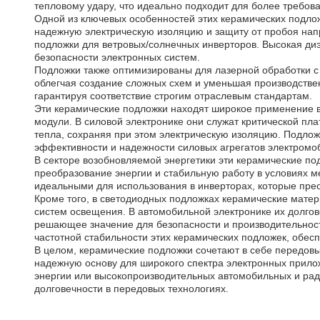
тепловому удару, что идеально подходит для более требов
Одной из ключевых особенностей этих керамических подлож
надежную электрическую изоляцию и защиту от пробоя нап
подложки для ветровых/солнечных инверторов. Высокая диэ
безопасности электронных систем.
Подложки также оптимизированы для лазерной обработки с 
облегчая создание сложных схем и уменьшая производстве
гарантируя соответствие строгим отраслевым стандартам.
Эти керамические подложки находят широкое применение в
модули. В силовой электронике они служат критической п
тепла, сохраняя при этом электрическую изоляцию. Подлож
эффективности и надежности силовых агрегатов электромо
В секторе возобновляемой энергетики эти керамические п
преобразование энергии и стабильную работу в условиях 
идеальными для использования в инверторах, которые пре
Кроме того, в светодиодных подложках керамические мате
систем освещения. В автомобильной электронике их долгов
решающее значение для безопасности и производительност
частотной стабильности этих керамических подложек, обе
В целом, керамические подложки сочетают в себе передовы
надежную основу для широкого спектра электронных прилож
энергии или высокопроизводительных автомобильных и рад
долговечности в передовых технологиях.