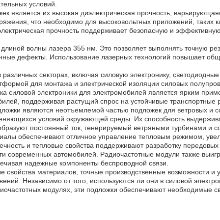
ательных условий.
ек является их высокая диэлектрическая прочность, варьирующаяс
ряжения, что необходимо для высоковольтных приложений, таких к
лектрическая прочность поддерживает безопасную и эффективную 
длиной волны лазера 355 нм. Это позволяет выполнять точную резк
нные дефекты. Использование лазерных технологий повышает обще
 различных секторах, включая силовую электронику, светодиодные
латформой для монтажа и электрической изоляции силовых полупро
ка силовой электроники для электромобилей является ярким приме
билей, поддерживая растущий спрос на устойчивые транспортные 
одложки являются неотъемлемой частью подложек для ветровых и 
меняющихся условий окружающей среды. Их способность выдержива
образуют постоянный ток, генерируемый ветряными турбинами и с
риалы обеспечивают отличное управление тепловым режимом, увел
ечность и тепловые свойства поддерживают разработку передовых 
и современных автомобилей. Радиочастотные модули также выигры
спечивая надежные компоненты беспроводной связи.
е свойства материалов, точные производственные возможности и 
ений. Независимо от того, используются ли они в силовой электр
иочастотных модулях, эти подложки обеспечивают необходимые с