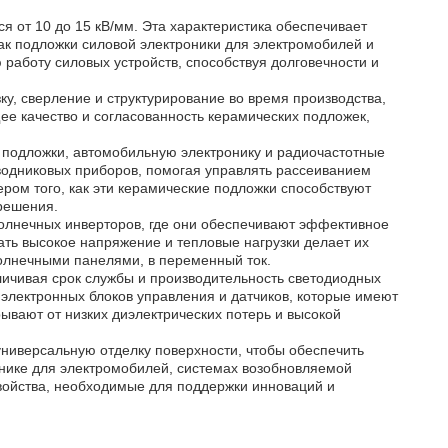
я от 10 до 15 кВ/мм. Эта характеристика обеспечивает
ак подложки силовой электроники для электромобилей и
работу силовых устройств, способствуя долговечности и
у, сверление и структурирование во время производства,
е качество и согласованность керамических подложек,
 подложки, автомобильную электронику и радиочастотные
водниковых приборов, помогая управлять рассеиванием
ром того, как эти керамические подложки способствуют
решения.
солнечных инверторов, где они обеспечивают эффективное
ть высокое напряжение и тепловые нагрузки делает их
олнечными панелями, в переменный ток.
ичивая срок службы и производительность светодиодных
электронных блоков управления и датчиков, которые имеют
вают от низких диэлектрических потерь и высокой
универсальную отделку поверхности, чтобы обеспечить
онике для электромобилей, системах возобновляемой
войства, необходимые для поддержки инноваций и