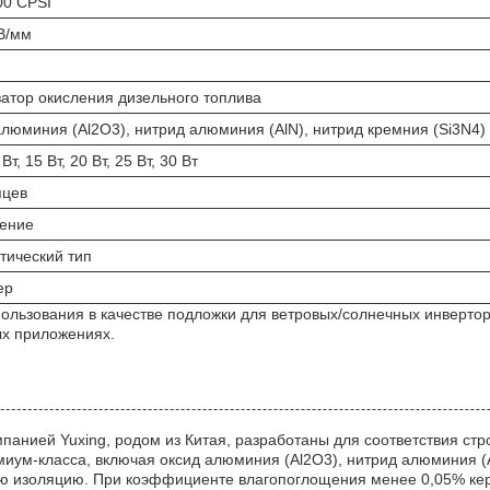
0 CPSI
В/мм
атор окисления дизельного топлива
люминия (Al2O3), нитрид алюминия (AlN), нитрид кремния (Si3N4)
 Вт, 15 Вт, 20 Вт, 25 Вт, 30 Вт
яцев
ение
тический тип
ер
спользования в качестве подложки для ветровых/солнечных инверт
ых приложениях.
нией Yuxing, родом из Китая, разработаны для соответствия ст
иум-класса, включая оксид алюминия (Al2O3), нитрид алюминия (A
ую изоляцию. При коэффициенте влагопоглощения менее 0,05% кер