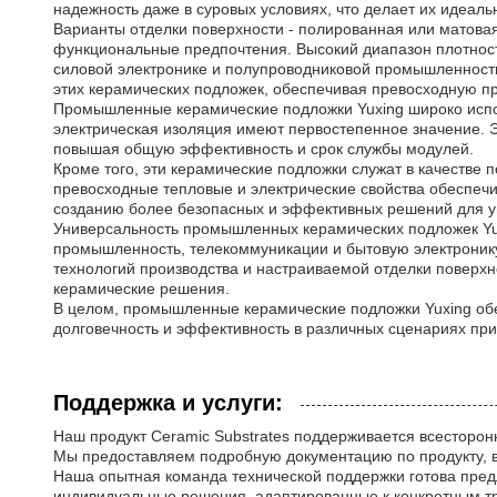
надежность даже в суровых условиях, что делает их идеа
Варианты отделки поверхности - полированная или матовая
функциональные предпочтения. Высокий диапазон плотност
силовой электронике и полупроводниковой промышленности
этих керамических подложек, обеспечивая превосходную пр
Промышленные керамические подложки Yuxing широко испо
электрическая изоляция имеют первостепенное значение.
повышая общую эффективность и срок службы модулей.
Кроме того, эти керамические подложки служат в качестве
превосходные тепловые и электрические свойства обеспеч
созданию более безопасных и эффективных решений для у
Универсальность промышленных керамических подложек Yu
промышленность, телекоммуникации и бытовую электронику,
технологий производства и настраиваемой отделки поверх
керамические решения.
В целом, промышленные керамические подложки Yuxing об
долговечность и эффективность в различных сценариях пр
Поддержка и услуги:
Наш продукт Ceramic Substrates поддерживается всесторон
Мы предоставляем подробную документацию по продукту, в
Наша опытная команда технической поддержки готова пред
индивидуальные решения, адаптированные к конкретным тр