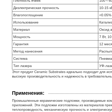
Плотность ячеек
100～60
Диэлектрическая прочность
10-15 к
Влагопоглощение
<0.05%
Использование
Катализ
Материал
Оксид а
Мощность
7 Вт, 10
Гарантия
12 мес
Метод нанесения
Распыл
Система
Пневма
Тип лазера
УФ-лаз
Этот продукт Ceramic Substrates идеально подходит для и
высокую производительность и надежность в требовательн
Применения:
Промышленные керамические подложки, производимые компа
приложений. Эти подложки изготовлены из материалов прем
теплопроводность, механическую прочность и электрическ