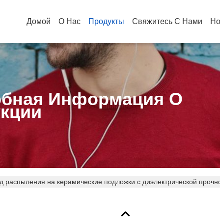
Домой
О Нас
Продукты
Свяжитесь С Нами
Но
бная Информация О
кции
д распыления на керамические подложки с диэлектрической прочно
лизаторов окисления дизельного топлива