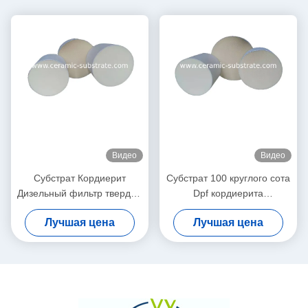
Видео
Видео
Субстрат Кордиерит
Субстрат 100 круглого сота
Дизельный фильтр твердых
Dpf кордиерита
частиц Белый высокая
керамический плотность
Лучшая цена
Лучшая цена
пористость
200 клеток CPSI