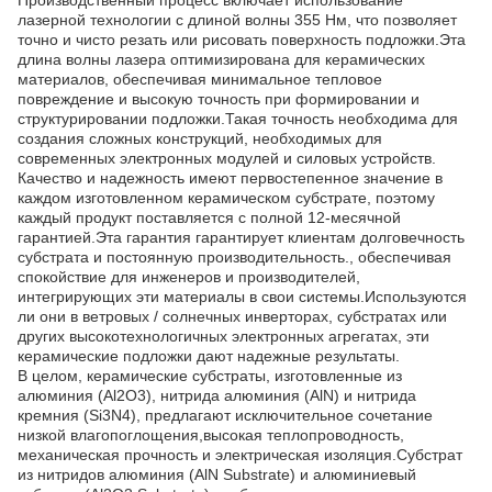
Производственный процесс включает использование
лазерной технологии с длиной волны 355 Нм, что позволяет
точно и чисто резать или рисовать поверхность подложки.Эта
длина волны лазера оптимизирована для керамических
материалов, обеспечивая минимальное тепловое
повреждение и высокую точность при формировании и
структурировании подложки.Такая точность необходима для
создания сложных конструкций, необходимых для
современных электронных модулей и силовых устройств.
Качество и надежность имеют первостепенное значение в
каждом изготовленном керамическом субстрате, поэтому
каждый продукт поставляется с полной 12-месячной
гарантией.Эта гарантия гарантирует клиентам долговечность
субстрата и постоянную производительность., обеспечивая
спокойствие для инженеров и производителей,
интегрирующих эти материалы в свои системы.Используются
ли они в ветровых / солнечных инверторах, субстратах или
других высокотехнологичных электронных агрегатах, эти
керамические подложки дают надежные результаты.
В целом, керамические субстраты, изготовленные из
алюминия (Al2O3), нитрида алюминия (AlN) и нитрида
кремния (Si3N4), предлагают исключительное сочетание
низкой влагопоглощения,высокая теплопроводность,
механическая прочность и электрическая изоляция.Субстрат
из нитридов алюминия (AlN Substrate) и алюминиевый