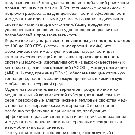
предназначенный для удовлетворения требований различных
промышленных применений.Эти технические керамические
подложки разработаны для долговечности и эффективности,
что делает их идеальными для использования в дизельных
системах катализатора окисления.Yuxing предлагает
универсальные решения для удовлетворения различных
потребностей в производительности.
Керамический субстрат имеет внушительную плотность клеток
от 100 до 600 CPSI (клеток на квадратный дюйм), что
обеспечивает оптимальную площадь поверхности для
каталитических реакций и повышает производительность
системы.Подложки изготавливаются из высококачественных
материалов, таких как алюминий (Al2O3)., Нитрид алюминия
(AlN) и Нитрид кремния (Si3N4), обеспечивающие отличную
теплопроводность, механическую прочность и химическую
стабильность в суровой среде.
Одним из примечательных вариантов продукта является
медно покрытый керамический субстрат, который сочетает в
себе превосходные электрические и тепловые свойства меди
с прочностью керамических материалов.Это сочетание
особенно эффективно в применениях, требующих
эффективного рассеивания тепла и электрической изоляции,
что делает его подходящим для передовых электронных и
автомобильных компонентов.
Тип чувствительного к давлению клея, используемый в