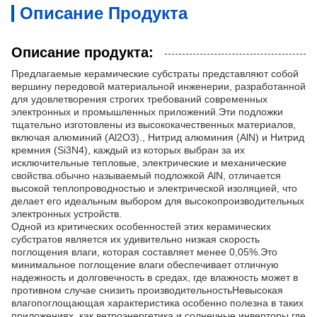
Описание Продукта
Описание продукта:
Предлагаемые керамические субстраты представляют собой
вершину передовой материальной инженерии, разработанной
для удовлетворения строгих требований современных
электронных и промышленных приложений.Эти подложки
тщательно изготовлены из высококачественных материалов,
включая алюминий (Al2O3)., Нитрид алюминия (AlN) и Нитрид
кремния (Si3N4), каждый из которых выбран за их
исключительные тепловые, электрические и механические
свойства.обычно называемый подложкой AlN, отличается
высокой теплопроводностью и электрической изоляцией, что
делает его идеальным выбором для высокопроизводительных
электронных устройств.
Одной из критических особенностей этих керамических
субстратов является их удивительно низкая скорость
поглощения влаги, которая составляет менее 0,05%.Это
минимальное поглощение влаги обеспечивает отличную
надежность и долговечность в средах, где влажность может в
противном случае снизить производительностьНевысокая
влагопоглощающая характеристика особенно полезна в таких
приложениях, как ветроэнергетика и солнечные инверторы.где