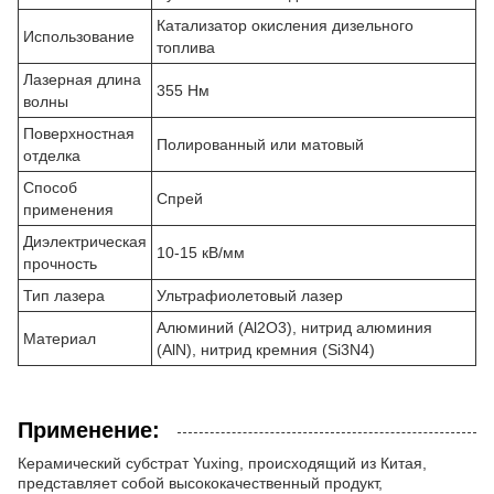
Катализатор окисления дизельного
Использование
топлива
Лазерная длина
355 Нм
волны
Поверхностная
Полированный или матовый
отделка
Способ
Спрей
применения
Диэлектрическая
10-15 кВ/мм
прочность
Тип лазера
Ультрафиолетовый лазер
Алюминий (Al2O3), нитрид алюминия
Материал
(AlN), нитрид кремния (Si3N4)
Применение:
Керамический субстрат Yuxing, происходящий из Китая,
представляет собой высококачественный продукт,