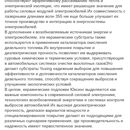
способствуют эффективному рассеиванию тепла и
электрической изоляции, что имеет решающее значение для
работы силовых модулей электромобилей.Их совместимость с
лазерными длинами волн 355 нм еще больше улучшает их
точное производство и интеграцию в энергосистемы
электромобилей.
В дополнение к возобновляемым источникам энергии и
электромобилям, эти керамические субстраты также
используются в применении катализатора окисления
дизельного топлива.Их внутреннее покрытие и
диэлектрическая прочность позволяют им выдерживать
суровые химические и термические условия, присутствующие
в автомобильных системах очистки выхлопных газовЭто
делает субстраты Yuxing надежным выбором для повышения
эффективности и долговечности катализаторов окисления
дизельного топлива, способствуя сокращению выбросов и
улучшению экологических условий.
В целом, керамические подложки Юксинг выделяются как
важные компоненты в современной силовой электронике,
технологиях возобновляемой энергетики и системах контроля
выбросов автомобилей.Их высокая диэлектрическая
прочность, диапазон вариантов мощности и
специализированное покрытие делают их подходящими для
различных сценариев применения, где производительность и
надежность имеют первостепенное значение.