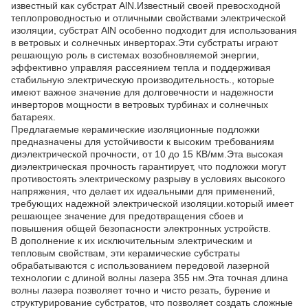
известный как субстрат AlN.Известный своей превосходной
теплопроводностью и отличными свойствами электрической
изоляции, субстрат AlN особенно подходит для использования
в ветровых и солнечных инверторах.Эти субстраты играют
решающую роль в системах возобновляемой энергии,
эффективно управляя рассеянием тепла и поддерживая
стабильную электрическую производительность., которые
имеют важное значение для долговечности и надежности
инверторов мощности в ветровых турбинах и солнечных
батареях.
Предлагаемые керамические изоляционные подложки
предназначены для устойчивости к высоким требованиям
диэлектрической прочности, от 10 до 15 КВ/мм.Эта высокая
диэлектрическая прочность гарантирует, что подложки могут
противостоять электрическому разрыву в условиях высокого
напряжения, что делает их идеальными для применений,
требующих надежной электрической изоляции.который имеет
решающее значение для предотвращения сбоев и
повышения общей безопасности электронных устройств.
В дополнение к их исключительным электрическим и
тепловым свойствам, эти керамические субстраты
обрабатываются с использованием передовой лазерной
технологии с длиной волны лазера 355 нм.Эта точная длина
волны лазера позволяет точно и чисто резать, бурение и
структурирование субстратов, что позволяет создать сложные