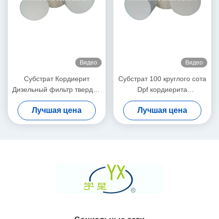
Видео
Видео
Субстрат Кордиерит
Субстрат 100 круглого сота
Дизельный фильтр твердых
Dpf кордиерита
частиц Белый высокая
керамический плотность
Лучшая цена
Лучшая цена
пористость
200 клеток CPSI