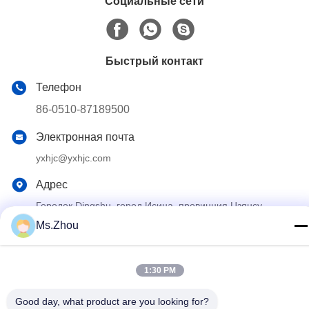
Социальные сети
Быстрый контакт
Телефон
86-0510-87189500
Электронная почта
yxhjc@yxhjc.com
Адрес
Городок Dingshu, город Исина, провинция Цзянсу
Ms.Zhou
Политика конфиденциальности
|
Карта сайта
1:30 PM
Китай Хорошее качество Керамические носители Поставщик.
© авторского права 2013-2026 Jiangsu Province Yixing
Good day, what product are you looking for?
Nonmetallic Chemical Machinery Factory Co.,Ltd . Все права