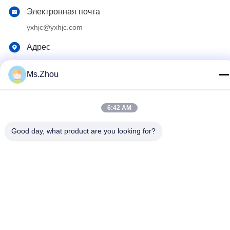
Электронная почта
yxhjc@yxhjc.com
Адрес
Городок Dingshu, город Исина, провинция Цзянсу
Ms.Zhou
Политика конфиденциальности
|
Карта сайта
6:42 AM
Китай Хорошее качество Керамические носители Поставщик.
© авторского права 2013-2026 Jiangsu Province Yixing
Good day, what product are you looking for?
Nonmetallic Chemical Machinery Factory Co.,Ltd . Все права
Зарезервированный.