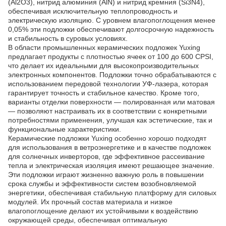
(Al2O3), нитрид алюминия (AlN) и нитрид кремния (Si3N4),
обеспечивая исключительную теплопроводность и
электрическую изоляцию. С уровнем влагопоглощения менее
0,05% эти подложки обеспечивают долгосрочную надежность
и стабильность в суровых условиях.
В области промышленных керамических подложек Yuxing
предлагает продукты с плотностью ячеек от 100 до 600 CPSI,
что делает их идеальными для высокопроизводительных
электронных компонентов. Подложки точно обрабатываются с
использованием передовой технологии УФ-лазера, которая
гарантирует точность и стабильное качество. Кроме того,
варианты отделки поверхности — полированная или матовая
— позволяют настраивать их в соответствии с конкретными
потребностями применения, улучшая как эстетические, так и
функциональные характеристики.
Керамические подложки Yuxing особенно хорошо подходят
для использования в ветроэнергетике и в качестве подложек
для солнечных инверторов, где эффективное рассеивание
тепла и электрическая изоляция имеют решающее значение.
Эти подложки играют жизненно важную роль в повышении
срока службы и эффективности систем возобновляемой
энергетики, обеспечивая стабильную платформу для силовых
модулей. Их прочный состав материала и низкое
влагопоглощение делают их устойчивыми к воздействию
окружающей среды, обеспечивая оптимальную