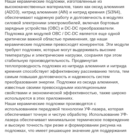
Наши керамические подложки, изготовленные из
высококачественных материалов, таких как оксид алюминия
(Al2O3), нитрид алюминия (AlN) и нитрид кремния (Si3N4),
обеспечивают надежную работу и долговечность в модулях
силовой электроники электромобилей, включая бортовые
зарядные устройства (OBC) и DC-DC преобразователи.
Подложка для модулей OBC / DC-DC является еще одной
критически важной областью применения, где наши
керамические подложки превосходят конкурентов. Эти модули
требуют подложек, которые могут выдерживать высокие
температуры и электрические нагрузки, сохраняя при этом
стабильную производительность. Продвинутая
теплопроводность подложек из нитрида алюминия и нитрида
кремния способствует эффективному рассеиванию тепла, тем
самым повышая долговечность и надежность систем
преобразования энергии. Подложки из оксида алюминия,
известные своими превосходными изоляционными
свойствами и экономической эффективностью, также широко
используются в этих приложениях.
Наши керамические подложки производятся с
использованием передовой технологии УФ-лазера, которая
обеспечивает точную и чистую обработку. Использование УФ-
лазера обеспечивает минимальное термическое повреждение
и высокую точность при резке и формировании рисунка на
подложках, что имеет решающее значение для поддержания