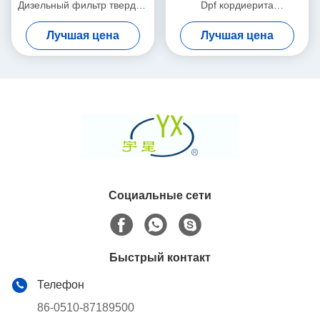
Дизельный фильтр твердых
Dpf кордиерита
частиц Белый высокая
керамический плотность
Лучшая цена
Лучшая цена
пористость
200 клеток CPSI
Социальные сети
Быстрый контакт
Телефон
86-0510-87189500