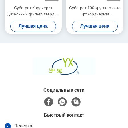
Субстрат Кордиерит
Субстрат 100 круглого сота
Дизельный фильтр твердых
Dpf кордиерита
частиц Белый высокая
керамический плотность
Лучшая цена
Лучшая цена
пористость
200 клеток CPSI
Социальные сети
Быстрый контакт
Телефон