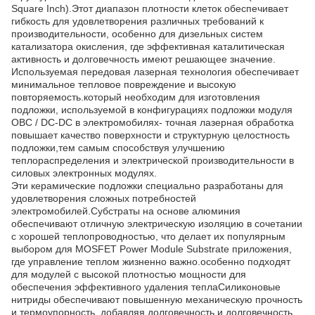
Square Inch).Этот диапазон плотности клеток обеспечивает
гибкость для удовлетворения различных требований к
производительности, особенно для дизельных систем
катализатора окисления, где эффективная каталитическая
активность и долговечность имеют решающее значение.
Используемая передовая лазерная технология обеспечивает
минимальное тепловое повреждение и высокую
повторяемость.который необходим для изготовления
подложки, используемой в конфигурациях подложки модуля
OBC / DC-DC в электромобилях- точная лазерная обработка
повышает качество поверхности и структурную целостность
подложки,тем самым способствуя улучшению
теплораспределения и электрической производительности в
силовых электронных модулях.
Эти керамические подложки специально разработаны для
удовлетворения сложных потребностей
электромобилей.Субстраты на основе алюминия
обеспечивают отличную электрическую изоляцию в сочетании
с хорошей теплопроводностью, что делает их популярным
выбором для MOSFET Power Module Substrate приложения,
где управление теплом жизненно важно.особенно подходят
для модулей с высокой плотностью мощности для
обеспечения эффективного удаления теплаСиликоновые
нитриды обеспечивают повышенную механическую прочность
и термоупорность, добавляя долговечность и долговечность