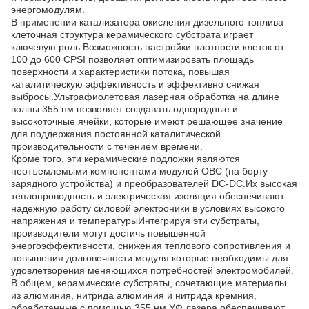
энергомодулям.
В применении катализатора окисления дизельного топлива
клеточная структура керамического субстрата играет
ключевую роль.Возможность настройки плотности клеток от
100 до 600 CPSI позволяет оптимизировать площадь
поверхности и характеристики потока, повышая
каталитическую эффективность и эффективно снижая
выбросы.Ультрафиолетовая лазерная обработка на длине
волны 355 нм позволяет создавать однородные и
высокоточные ячейки, которые имеют решающее значение
для поддержания постоянной каталитической
производительности с течением времени.
Кроме того, эти керамические подложки являются
неотъемлемыми компонентами модулей OBC (на борту
зарядного устройства) и преобразователей DC-DC.Их высокая
теплопроводность и электрическая изоляция обеспечивают
надежную работу силовой электроники в условиях высокого
напряжения и температурыИнтегрируя эти субстраты,
производители могут достичь повышенной
энергоэффективности, снижения теплового сопротивления и
повышения долговечности модуля.которые необходимы для
удовлетворения меняющихся потребностей электромобилей.
В общем, керамические субстраты, сочетающие материалы
из алюминия, нитрида алюминия и нитрида кремния,
обработанные с помощью 355 нм УФ лазера,обеспечивают