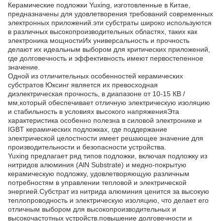
Керамические подложки Yuxing, изготовленные в Китае,
предназначены для удовлетворения требований современных
электронных приложений.эти субстраты широко используются
в различных высокопроизводительных областях, таких как
электроника мощностиИх универсальность и прочность
делают их идеальным выбором для критических приложений,
где долговечность и эффективность имеют первостепенное
значение.
Одной из отличительных особенностей керамических
субстратов Юксинг является их превосходная
диэлектрическая прочность, в диапазоне от 10-15 КВ /
мм,который обеспечивает отличную электрическую изоляцию
и стабильность в условиях высокого напряженияЭта
характеристика особенно полезна в силовой электронике и
IGBT керамических подложках, где поддержание
электрической целостности имеет решающее значение для
производительности и безопасности устройства.
Yuxing предлагает ряд типов подложки, включая подложку из
нитридов алюминия (AlN Substrate) и медно-покрытую
керамическую подложку, удовлетворяющую различным
потребностям в управлении тепловой и электрической
энергией.Субстрат из нитрида алюминия ценится за высокую
теплопроводность и электрическую изоляцию, что делает его
отличным выбором для высокопроизводительных и
высокочастотных устройств.повышение долговечности и