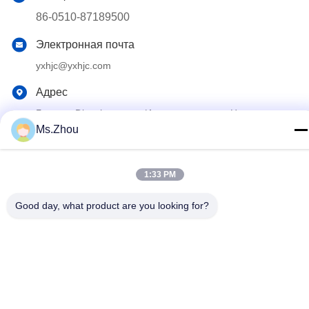
86-0510-87189500
Электронная почта
yxhjc@yxhjc.com
Адрес
Городок Dingshu, город Исина, провинция Цзянсу
Ms.Zhou
Политика конфиденциальности
|
Карта сайта
1:33 PM
Китай Хорошее качество Керамические носители Поставщик.
© авторского права 2013-2026 Jiangsu Province Yixing
Good day, what product are you looking for?
Nonmetallic Chemical Machinery Factory Co.,Ltd . Все права
Зарезервированный.