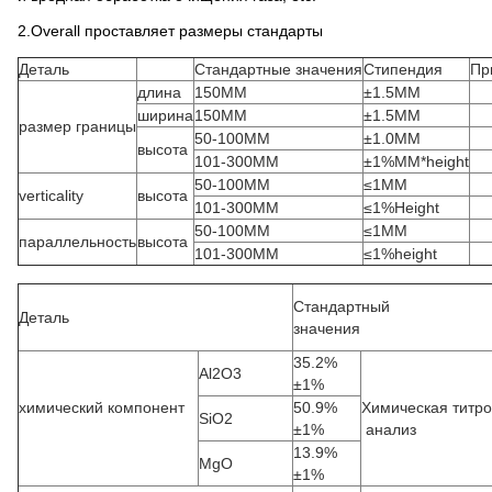
2.Overall проставляет размеры стандарты
Деталь
Стандартные значения
Стипендия
Пр
длина
150MM
±1.5MM
ширина
150MM
±1.5MM
размер границы
50-100MM
±1.0MM
высота
101-300MM
±1%MM*height
50-100MM
≤1MM
verticality
высота
101-300MM
≤1%Height
50-100MM
≤1MM
параллельность
высота
101-300MM
≤1%height
Стандартный
Деталь
значения
35.2%
Al2O3
±1%
химический компонент
50.9%
Химическая титро
SiO2
±1%
анализ
13.9%
MgO
±1%