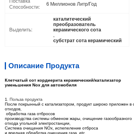
Поставка
6 Миллионов Литр/год
Способности:
каталитеческий 
преобразователь 
Выделить:
керамического сота
, 
субстрат сота керамический
Описание Продукта
Клетчатый сот кордиерита керамический/катализатор
уменьшения Nox для автомобиля
1.
Польза продукта
После покрынный с катализатором, продукт широко приложен в 
отходов,
обработка газа отбросов
производства системы обменом жары, очищение газообразного
отхода угольной электростанции,
Система очищения NOx, испепеление отброса
и вредная обработка очищения газа, etc.