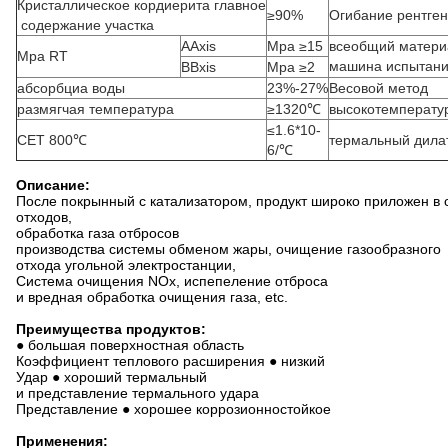
Кристаллическое кордиерита главное
≥90%
Огибание рентген
содержание участка
AAxis
Mpa ≥15
всеобщий матер
Mpa RT
машина испытан
BBxis
Mpa ≥2
абсорбциа воды
23%-27%
Весовой метод
размягчая температура
≥1320℃
высокотемператур
≤1.6*10-
CET 800℃
термальный дила
6/℃
Описание:
После покрынный с катализатором, продукт широко приложен в 
отходов,
обработка газа отбросов
производства системы обменом жары, очищение газообразного
отхода угольной электростанции,
Система очищения NOx, испепеление отброса
и вредная обработка очищения газа, etc.
Преимущества продуктов:
● большая поверхностная область
Коэффициент теплового расширения ● низкий
Удар ● хороший термальный
и представление термального удара
Представление ● хорошее коррозионностойкое
Применения: