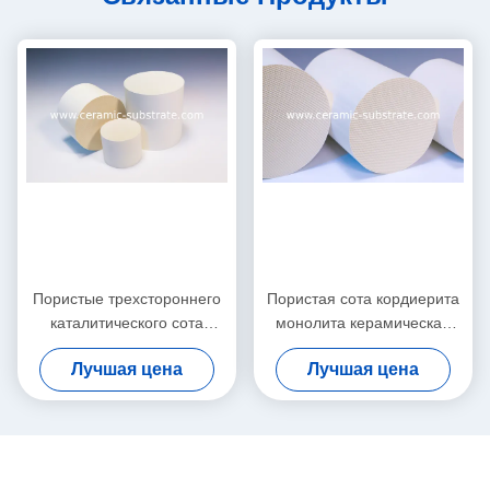
Пористые трехстороннего
Пористая сота кордиерита
каталитического сота
монолита керамическая
кордиерита керамические
для каталитеческих
Лучшая цена
Лучшая цена
подгоняют
преобразователей