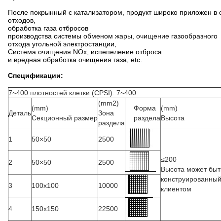
После покрынный с катализатором, продукт широко приложен в 
отходов,
обработка газа отбросов
производства системы обменом жары, очищение газообразного
отхода угольной электростанции,
Система очищения NOx, испепеление отброса
и вредная обработка очищения газа, etc.
Спецификации:
7~400 плотностей клетки (CPSI): 7~400
(mm2)
(mm)
Форма
(mm)
Деталь
Зона
Секционный размер
раздела
Высота
раздела
1
50×50
2500
≤200
2
50×50
2500
Высота может бы
конструированны
3
100x100
10000
клиентом
4
150x150
22500