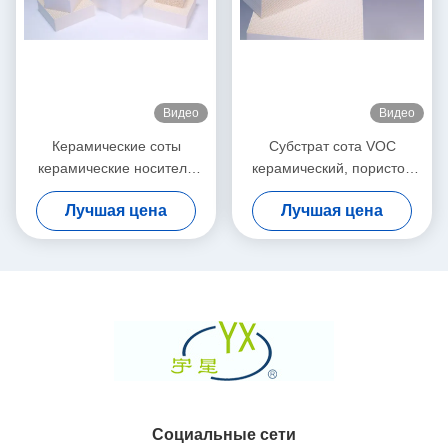
Видео
Видео
Керамические соты
Субстрат сота VOC
керамические носители
керамический, пористое
MgO для выпускного
высокотемпературное
Лучшая цена
Лучшая цена
очистителя газа
керамическое
Социальные сети