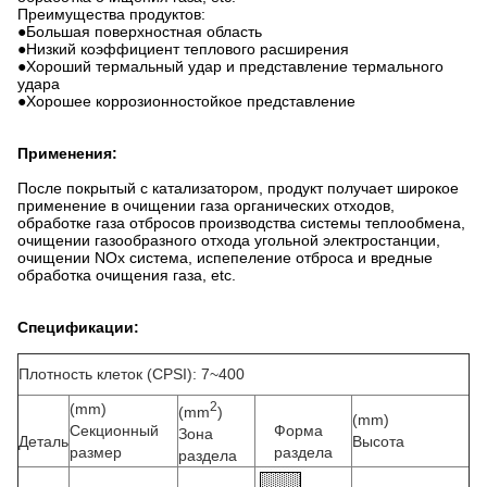
Преимущества продуктов:
●Большая поверхностная область
●Низкий коэффициент теплового расширения
●Хороший термальный удар и представление термального
удара
●Хорошее коррозионностойкое представление
Применения:
После покрытый с катализатором, продукт получает широкое
применение в очищении газа органических отходов,
обработке газа отбросов производства системы теплообмена,
очищении газообразного отхода угольной электростанции,
очищении NOx система, испепеление отброса и вредные
обработка очищения газа, etc.
Спецификации:
Плотность клеток (CPSI): 7~400
2
(mm)
(mm
)
(mm)
Секционный
Форма
Зона
Деталь
Высота
размер
раздела
раздела