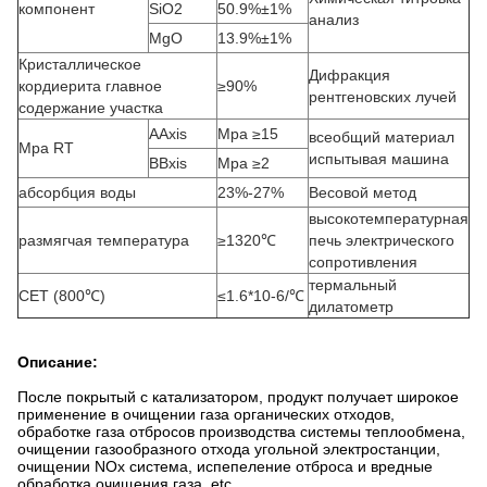
компонент
SiO2
50.9%±1%
анализ
MgO
13.9%±1%
Кристаллическое
Дифракция
кордиерита главное
≥90%
рентгеновских лучей
содержание участка
AAxis
Mpa ≥15
всеобщий материал
Mpa RT
испытывая машина
BBxis
Mpa ≥2
абсорбция воды
23%-27%
Весовой метод
высокотемпературная
размягчая температура
≥1320℃
печь электрического
сопротивления
термальный
CET (800℃)
≤1.6*10-6/℃
дилатометр
Описание:
После покрытый с катализатором, продукт получает широкое
применение в очищении газа органических отходов,
обработке газа отбросов производства системы теплообмена,
очищении газообразного отхода угольной электростанции,
очищении NOx система, испепеление отброса и вредные
обработка очищения газа, etc.