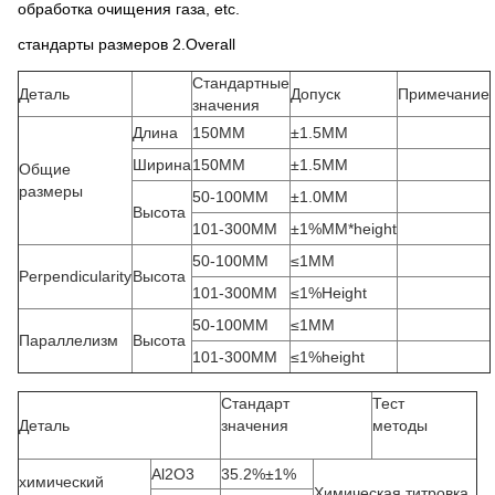
обработка очищения газа, etc.
стандарты размеров 2.Overall
Стандартные
Деталь
Допуск
Примечание
значения
Длина
150MM
±1.5MM
Ширина
150MM
±1.5MM
Общие
размеры
50-100MM
±1.0MM
Высота
101-300MM
±1%MM*height
50-100MM
≤1MM
Perpendicularity
Высота
101-300MM
≤1%Height
50-100MM
≤1MM
Параллелизм
Высота
101-300MM
≤1%height
Стандарт
Тест
Деталь
значения
методы
Al2O3
35.2%±1%
химический
Химическая титровка