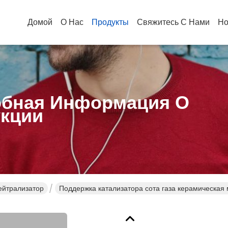
Домой
О Нас
Продукты
Свяжитесь С Нами
Но
бная Информация О
кции
ейтрализатор
Поддержка катализатора сота газа керамическая