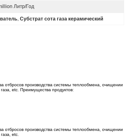
illion Литр/год
ователь
, 
Субстрат сота газа керамический
аза отбросов производства системы теплообмена, очищении
газа, etc. Преимущества продуктов:
аза отбросов производства системы теплообмена, очищении
аза, etc.