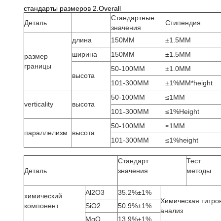
стандарты размеров 2.Overall
Стандартные
Деталь
Стипендия
значения
длина
150MM
±1.5MM
ширина
150MM
±1.5MM
размер
границы
50-100MM
±1.0MM
высота
101-300MM
±1%MM*height
50-100MM
≤1MM
verticality
высота
101-300MM
≤1%Height
50-100MM
≤1MM
параллелизм
высота
101-300MM
≤1%height
Стандарт
Тест
Деталь
значения
методы
Al2O3
35.2%±1%
химический
Химическая титро
компонент
SiO2
50.9%±1%
анализ
MgO
13.9%±1%