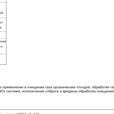
ей
ал
а
рная
го
е применение в очищении газа органических отходов, обработке г
NOx система, испепеление отброса и вредные обработка очищения г