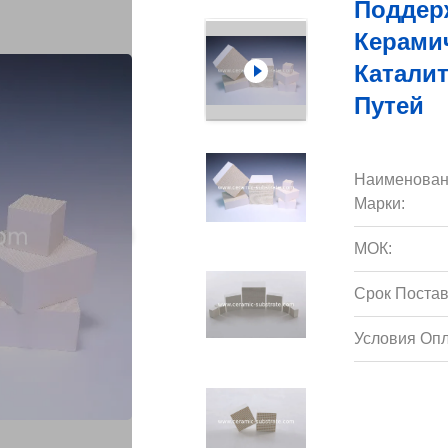
Поддерж
Керами
Катали
Путей
Наименован
Марки:
МОК:
Срок Постав
Условия Опл