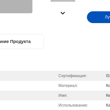
Лу
ние Продукта
Сертификация:
I
Материал:
К
Имя:
К
Использование:
К