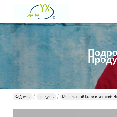
Подро
Проду
Домой
продукты
Монолитный Каталитический Н