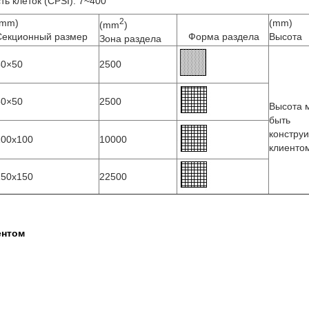
ть клеток (CPSI): 7~400
2
(mm)
(mm)
(mm
)
Секционный размер
Форма раздела
Высота
Зона раздела
50×50
2500
50×50
2500
Высота 
быть
констру
100x100
10000
клиенто
150x150
22500
ентом