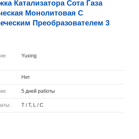
ка Катализатора Сота Газа
ческая Монолитовая С
теческим Преобразователем 3
ие
Yuxing
Нет
ки:
5 дней работы
аты:
T / T, L / C