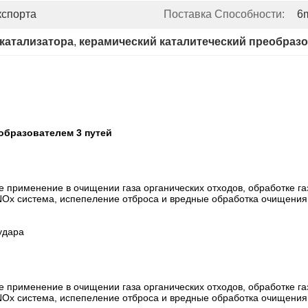
кспорта
Поставка Способности:
6m
катализатора
, 
керамический каталитеческий преобраз
еобразователем 3 путей
е применение в очищении газа органических отходов, обработке г
NOx система, испепеление отброса и вредные обработка очищения 
удара
е применение в очищении газа органических отходов, обработке г
NOx система, испепеление отброса и вредные обработка очищения г