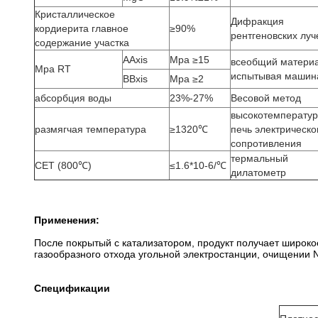
Кристаллическое
Дифракция
кордиерита главное
≥90%
рентгеновских луч
содержание участка
AAxis
Mpa ≥15
всеобщий матери
Mpa RT
испытывая машин
BBxis
Mpa ≥2
абсорбция воды
23%-27%
Весовой метод
высокотемперату
размягчая температура
≥1320℃
печь электрическо
сопротивления
термальный
CET (800℃)
≤1.6*10-6/℃
дилатометр
Применения:
После покрытый с катализатором, продукт получает широко
газообразного отхода угольной электростанции, очищении 
Спецификации