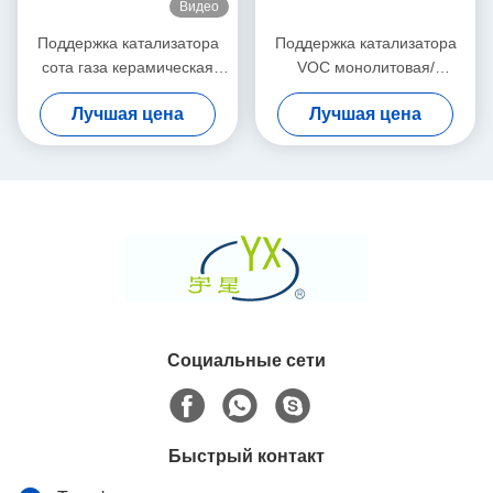
Видео
Поддержка катализатора
Поддержка катализатора
сота газа керамическая
VOC монолитовая/
монолитовая с
пористый керамический
Лучшая цена
Лучшая цена
каталитеческим
субстрат ДЛЯ автомобиля
преобразователем 3 путей
Социальные сети
Быстрый контакт