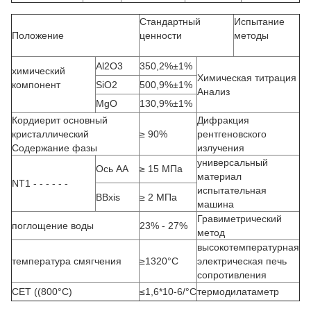
Стандартный
Испытание
Положение
ценности
методы
Al2O3
350,2%±1%
химический
Химическая титрация
компонент
SiO2
500,9%±1%
Анализ
MgO
130,9%±1%
Кордиерит основный
Дифракция
кристаллический
≥ 90%
рентгеновского
Содержание фазы
излучения
универсальный
Ось AA
≥ 15 МПа
материал
NT1 - - - - - -
испытательная
BBxis
≥ 2 МПа
машина
Гравиметрический
поглощение воды
23% - 27%
метод
высокотемпературная
температура смягчения
≥1320°C
электрическая печь
сопротивления
CET ((800°C)
≤1,6*10-6/°C
термодилатаметр