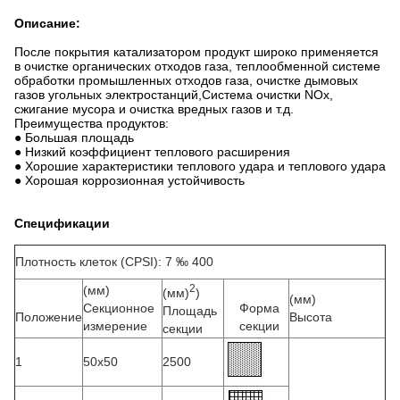
Описание:
После покрытия катализатором продукт широко применяется
в очистке органических отходов газа, теплообменной системе
обработки промышленных отходов газа, очистке дымовых
газов угольных электростанций,Система очистки NOx,
сжигание мусора и очистка вредных газов и т.д.
Преимущества продуктов:
● Большая площадь
● Низкий коэффициент теплового расширения
● Хорошие характеристики теплового удара и теплового удара
● Хорошая коррозионная устойчивость
Спецификации
Плотность клеток (CPSI): 7 ‰ 400
2
(мм)
(мм)
)
(мм)
Секционное
Форма
Площадь
Положение
Высота
измерение
секции
секции
1
50х50
2500