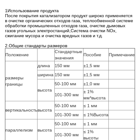
1
Использование продукта
После покрытия катализатором продукт широко применяется
в очистке органических отходов газа, теплообменной системе
обработки промышленных отходов газа, очистке дымовых
газов угольных электростанций,Система очистки NOx,
сжигание мусора и очистка вредных газов и т.д.
2.Общие стандарты размеров
Стандартные
Положение
Пособие
Примечание
значения
длина
150 мм
±1,5 мм
ширина
150 мм
±1,5 мм
размеры
50-100 мм
±1,0 мм
границы
высота
± 1%
101-300 мм
мм*высота
50-100 мм
≤ 1 мм
вертикальность
высота
101-300 мм
≤ 1%Высота
50-100 мм
≤ 1 мм
параллелизм
высота
≤ 1%
101-300 мм
высоты